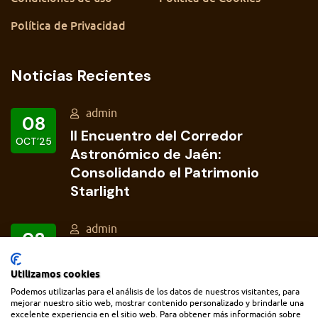
Política de Privacidad
Noticias Recientes
admin
08
II Encuentro del Corredor
OCT’25
Astronómico de Jaén:
Consolidando el Patrimonio
Starlight
admin
02
Concurso de Astrofotografía del
OCT’25
Corredor Astronómico de Jaén
Utilizamos cookies
Podemos utilizarlas para el análisis de los datos de nuestros visitantes, para
mejorar nuestro sitio web, mostrar contenido personalizado y brindarle una
excelente experiencia en el sitio web. Para obtener más información sobre