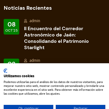
Noticias Recientes
admin
08
II Encuentro del Corredor
OCT’25
Astronómico de Jaén:
Consolidando el Patrimonio
Starlight
admin
02
Concurso de Astrofotografía del
OCT’25
Corredor Astronómico de Jaén
Utilizamos cookies
Podemos utilizarlas para el análisis de los datos de nuestros visitantes, para
mejorar nuestro sitio web, mostrar contenido personalizado y brindarle una
excelente experiencia en el sitio web. Para obtener más información sobre
las cookies que utilizamos, abre los ajustes.
Ok, continuar
Rechazar