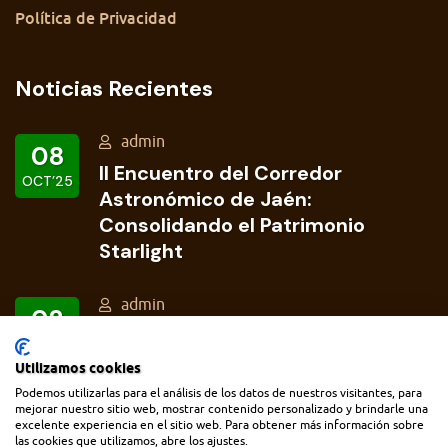
Política de Privacidad
Noticias Recientes
admin
08
II Encuentro del Corredor
OCT’25
Astronómico de Jaén:
Consolidando el Patrimonio
Starlight
admin
02
Concurso de Astrofotografía del
OCT’25
Corredor Astronómico de Jaén
Utilizamos cookies
Podemos utilizarlas para el análisis de los datos de nuestros visitantes, para
mejorar nuestro sitio web, mostrar contenido personalizado y brindarle una
excelente experiencia en el sitio web. Para obtener más información sobre
las cookies que utilizamos, abre los ajustes.