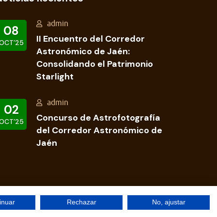
admin
08
II Encuentro del Corredor
OCT’25
Astronómico de Jaén:
Consolidando el Patrimonio
Starlight
admin
02
Concurso de Astrofotografía
OCT’25
del Corredor Astronómico de
Jaén
inuar
Rechazar
No, ajustar