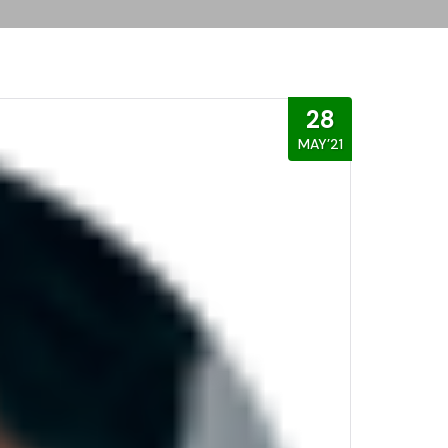
28
MAY’21